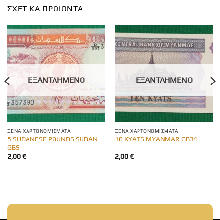
ΣΧΕΤΙΚΆ ΠΡΟΪΌΝΤΑ
ΕΞΑΝΤΛΗΜΈΝΟ
ΕΞΑΝΤΛΗΜΈΝΟ
ΞΈΝΑ ΧΑΡΤΟΝΟΜΊΣΜΑΤΑ
ΞΈΝΑ ΧΑΡΤΟΝΟΜΊΣΜΑΤΑ
5 SUDANESE POUNDS SUDAN
10 KYATS MYANMAR GB34
GB9
2,00
€
2,00
€