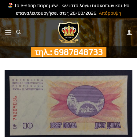
Το e-shop παραμένει κλειστό λόγω διακοπών και θα
επαναλειτουργήσει στις 28/08/2026.
Απόρριψη
Μετάβαση
στο
περιεχόμενο
τηλ.: 6987848733