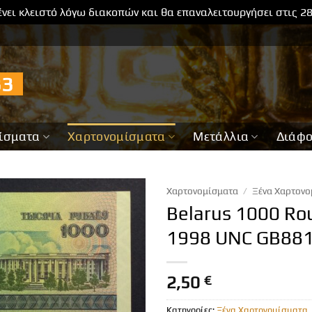
νει κλειστό λόγω διακοπών και θα επαναλειτουργήσει στις 2
733
ίσματα
Χαρτονομίσματα
Μετάλλια
Διάφ
Χαρτονομίσματα
/
Ξένα Χαρτονο
Belarus 1000 Ro
1998 UNC GB88
2,50
€
Κατηγορίες:
Ξένα Χαρτονομίσματα
,