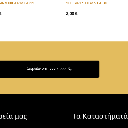
AIRA NIGERIA GB15
50 LIVRES LIBAN GB36
€
2,00
€
Γλυφάδα: 210 777 1 777
ρεία μας
Τα Καταστήματά