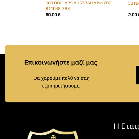
100 DOLLARS AUSTRALIA No ZDE
DIA GB27
50 N
811048 GB3
60,00
€
2,00
Επικοινωνήστε μαζί μας
Θα χαρούμε πολύ να σας
εξυπηρετήσουμε.
Η Εται