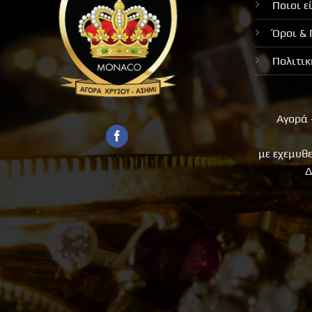
Ποιοι ε
Όροι &
Πολιτι
Αγορά 
με εχεμυθ
Δ