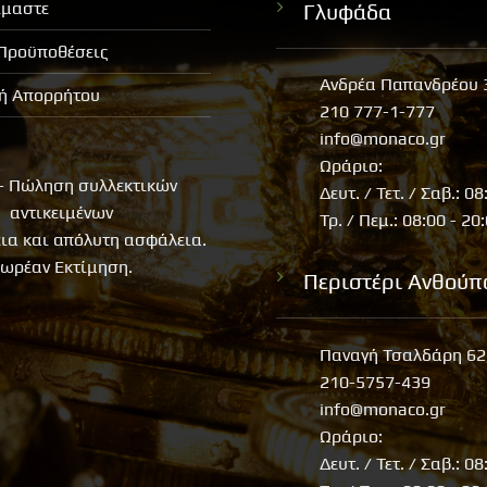
ίμαστε
Γλυφάδα
 Προϋποθέσεις
Ανδρέα Παπανδρέου 
κή Απορρήτου
210 777-1-777
info@monaco.gr
Ωράριο:
- Πώληση συλλεκτικών
Δευτ. / Τετ. / Σαβ.: 08
αντικειμένων
Τρ. / Πεμ.: 08:00 - 20
εια και απόλυτη ασφάλεια.
ωρέαν Εκτίμηση.
Περιστέρι Ανθούπ
Παναγή Τσαλδάρη 62
210-5757-439
info@monaco.gr
Ωράριο:
Δευτ. / Τετ. / Σαβ.: 08