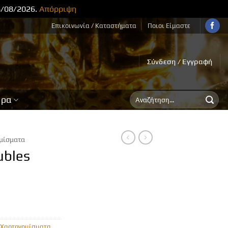
8/08/2026.
Απόρριψη
Επικοινωνία / Καταστήματα
Ποιοι Είμαστε
Σύνδεση / Εγγραφή
Αναζήτηση
ορα
για:
μίσματα
ubles
1
Χαρτονομίσματα