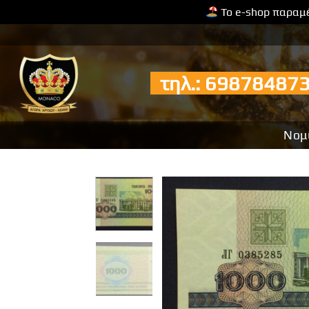
Το e-shop παραμέ
Μετάβαση
στο
περιεχόμενο
τηλ.: 6987848
Νομ