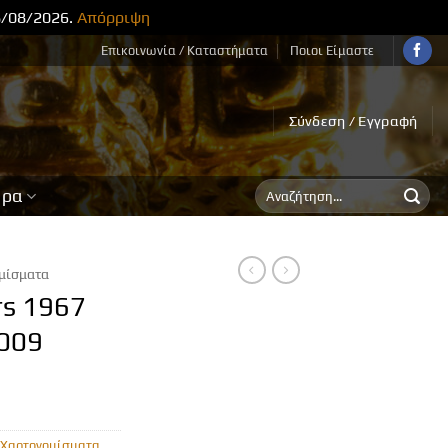
8/08/2026.
Απόρριψη
Επικοινωνία / Καταστήματα
Ποιοι Είμαστε
Σύνδεση / Εγγραφή
Αναζήτηση
ορα
για:
μίσματα
rs 1967
009
Χαρτονομίσματα