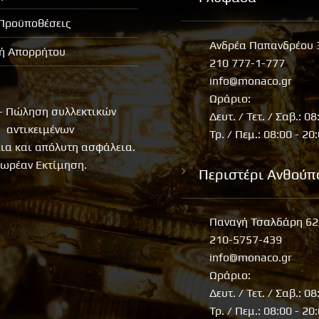
 Προϋποθέσεις
Ανδρέα Παπανδρέου 
κή Απορρήτου
210 777-1-777
info@monaco.gr
Ωράριο:
- Πώληση συλλεκτικών
Δευτ. / Τετ. / Σαβ.: 08
αντικειμένων
Τρ. / Πεμ.: 08:00 - 20
εια και απόλυτη ασφάλεια.
ωρέαν Εκτίμηση.
Περιστέρι Ανθούπ
Παναγή Τσαλδάρη 62
210-5757-439
info@monaco.gr
Ωράριο:
Δευτ. / Τετ. / Σαβ.: 08
Τρ. / Πεμ.: 08:00 - 20