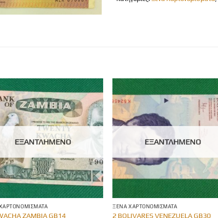
ΕΞΑΝΤΛΗΜΈΝΟ
ΕΞΑΝΤΛΗΜΈΝΟ
 ΧΑΡΤΟΝΟΜΊΣΜΑΤΑ
ΞΈΝΑ ΧΑΡΤΟΝΟΜΊΣΜΑΤΑ
WACHA ZAMBIA GB14
2 BOLIVARES VENEZUELA GB30