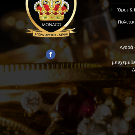
Όροι &
Πολιτι
Αγορά 
με εχεμυθ
Δ