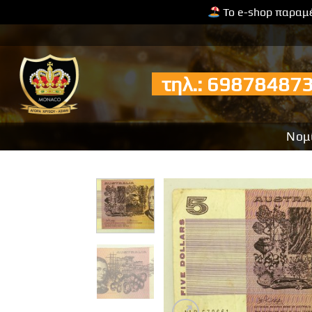
Το e-shop παραμέ
Μετάβαση
στο
περιεχόμενο
τηλ.: 6987848
Νομ