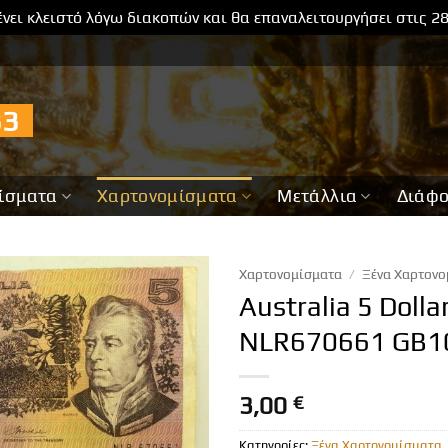
νει κλειστό λόγω διακοπών και θα επαναλειτουργήσει στις 2
733
ίσματα
Χαρτονομίσματα
Μετάλλια
Διάφ
Χαρτονομίσματα
/
Ξένα Χαρτονο
Australia 5 Dolla
NLR670661 GB1
3,00
€
Κατηγορίες:
Ξένα Χαρτονομίσματα
,