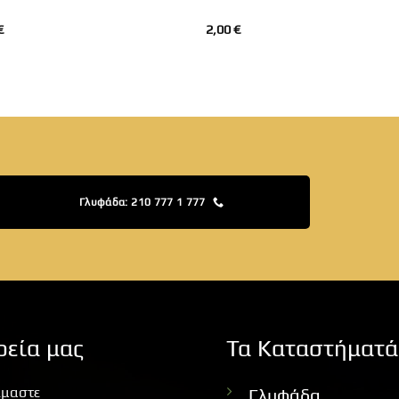
€
2,00
€
Γλυφάδα: 210 777 1 777
ρεία μας
Τα Καταστήματά
ίμαστε
Γλυφάδα