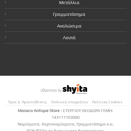
Μετάλλια
Γραμματόσημα
Αναλώσιμα
Λοιπά
Όροι & Προϋποθέσεις
Πολιτική απορρήτου
Πολιτικη Cookies
Monaco Antique Store
| ΣΤΕΡΓΙΟΥ ΘΕΟΔΩΡΑ ΓΕΜΗ:
143117103000
Νομίσματα, Χαρτονομίσματα, Γραμματόσημα κ.α.
2026 © Όλα τα δικαιώματα διατηρούνται.