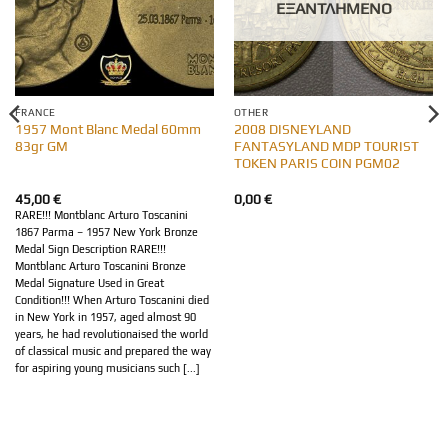
ΕΞΑΝΤΛΗΜΈΝΟ
FRANCE
OTHER
1957 Mont Blanc Medal 60mm
2008 DISNEYLAND
83gr GM
FANTASYLAND MDP TOURIST
TOKEN PARIS COIN PGM02
45,00
€
0,00
€
RARE!!! Montblanc Arturo Toscanini
1867 Parma – 1957 New York Bronze
Medal Sign Description RARE!!!
Montblanc Arturo Toscanini Bronze
Medal Signature Used in Great
Condition!!! When Arturo Toscanini died
in New York in 1957, aged almost 90
years, he had revolutionaised the world
of classical music and prepared the way
for aspiring young musicians such [...]