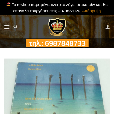
Το e-shop παραμένει κλειστό λόγω διακοπών και θα
επαναλειτουργήσει στις 28/08/2026.
Απόρριψη
Μετάβαση
στο
περιεχόμενο
τηλ.: 6987848733