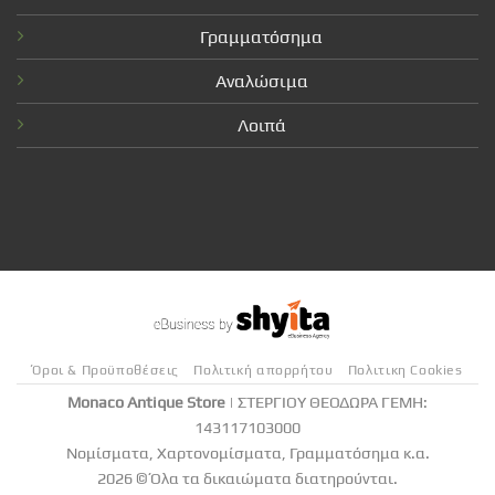
Γραμματόσημα
Αναλώσιμα
Λοιπά
Όροι & Προϋποθέσεις
Πολιτική απορρήτου
Πολιτικη Cookies
Monaco Antique Store
| ΣΤΕΡΓΙΟΥ ΘΕΟΔΩΡΑ ΓΕΜΗ:
143117103000
Νομίσματα, Χαρτονομίσματα, Γραμματόσημα κ.α.
2026 © Όλα τα δικαιώματα διατηρούνται.