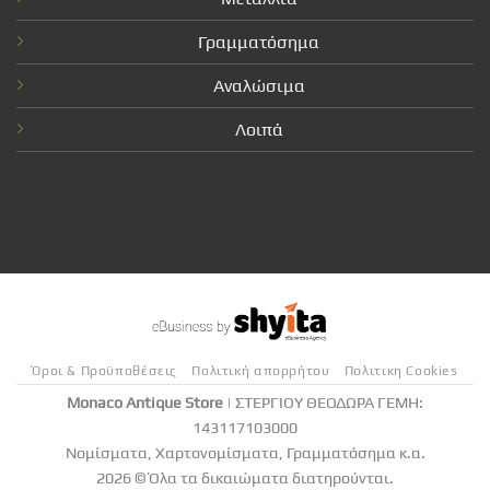
Γραμματόσημα
Αναλώσιμα
Λοιπά
Όροι & Προϋποθέσεις
Πολιτική απορρήτου
Πολιτικη Cookies
Monaco Antique Store
| ΣΤΕΡΓΙΟΥ ΘΕΟΔΩΡΑ ΓΕΜΗ:
143117103000
Νομίσματα, Χαρτονομίσματα, Γραμματόσημα κ.α.
2026 © Όλα τα δικαιώματα διατηρούνται.