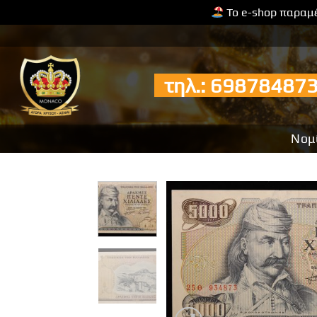
Το e-shop παραμέ
Μετάβαση
στο
περιεχόμενο
τηλ.: 6987848
Νομ