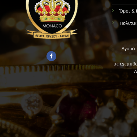
Όροι &
Πολιτι
Αγορά 
με εχεμυθ
Δ