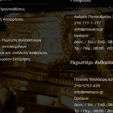
 Προϋποθέσεις
Ανδρέα Παπανδρέου 
κή Απορρήτου
210 777-1-777
info@monaco.gr
Ωράριο:
- Πώληση συλλεκτικών
Δευτ. / Τετ. / Σαβ.: 08
αντικειμένων
Τρ. / Πεμ.: 08:00 - 20
εια και απόλυτη ασφάλεια.
ωρέαν Εκτίμηση.
Περιστέρι Ανθούπ
Παναγή Τσαλδάρη 62
210-5757-439
info@monaco.gr
Ωράριο:
Δευτ. / Τετ. / Σαβ.: 08
Τρ. / Πεμ.: 08:00 - 20