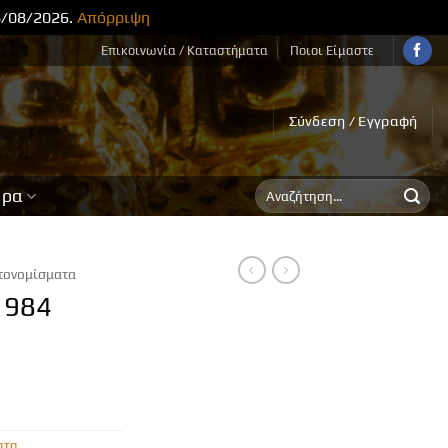
8/08/2026.
Απόρριψη
Επικοινωνία / Καταστήματα
Ποιοι Είμαστε
Σύνδεση / Εγγραφή
Αναζήτηση
ορα
για:
τονομίσματα
1984
ατα
,