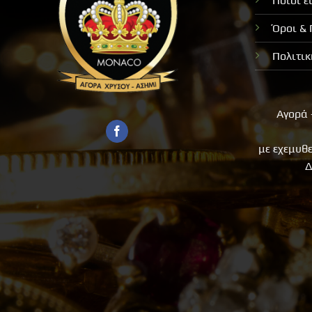
Ποιοι ε
Όροι &
Πολιτι
Αγορά 
με εχεμυθ
Δ