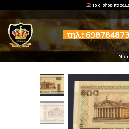
Το e-shop παραμέ
Μετάβαση
στο
περιεχόμενο
τηλ.: 6987848
Νομ