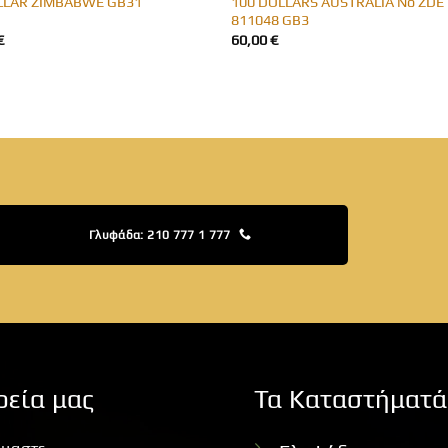
100 DOLLARS AUSTRALIA No ZDE
LLAR ZIMBABWE GB31
811048 GB3
€
60,00
€
Γλυφάδα: 210 777 1 777
ρεία μας
Τα Καταστήματά