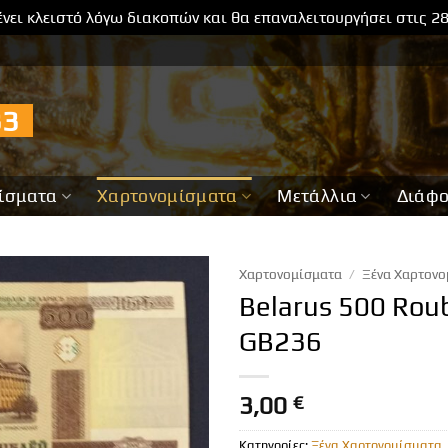
νει κλειστό λόγω διακοπών και θα επαναλειτουργήσει στις 2
733
ίσματα
Χαρτονομίσματα
Μετάλλια
Διάφ
Χαρτονομίσματα
/
Ξένα Χαρτονο
Belarus 500 Rou
GB236
3,00
€
Κατηγορίες:
Ξένα Χαρτονομίσματα
,