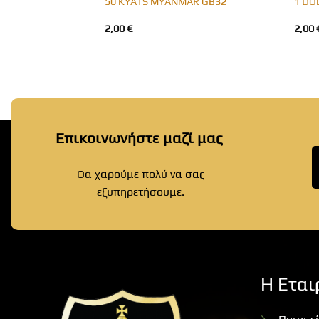
IA GB14
50 KYATS MYANMAR GB32
1 DO
2,00
€
2,00
Επικοινωνήστε μαζί μας
Θα χαρούμε πολύ να σας
εξυπηρετήσουμε.
Η Εται