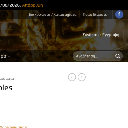
8/08/2026.
Απόρριψη
Επικοινωνία / Καταστήματα
Ποιοι Είμαστε
Σύνδεση / Εγγραφή
Αναζήτηση
ορα
για:
μίσματα
bles
Χαρτονομίσματα