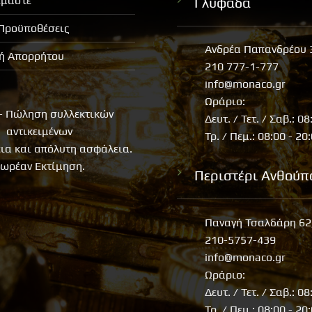
ίμαστε
Γλυφάδα
 Προϋποθέσεις
Ανδρέα Παπανδρέου 
κή Απορρήτου
210 777-1-777
info@monaco.gr
Ωράριο:
- Πώληση συλλεκτικών
Δευτ. / Τετ. / Σαβ.: 08
αντικειμένων
Τρ. / Πεμ.: 08:00 - 20
εια και απόλυτη ασφάλεια.
ωρέαν Εκτίμηση.
Περιστέρι Ανθούπ
Παναγή Τσαλδάρη 62
210-5757-439
info@monaco.gr
Ωράριο:
Δευτ. / Τετ. / Σαβ.: 08
Τρ. / Πεμ.: 08:00 - 20