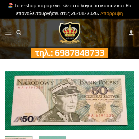
Το e-shop παραμένει κλειστό λόγω διακοπών και θα
επαναλειτουργήσει στις 28/08/2026.
Απόρριψη
Μετάβαση
στο
περιεχόμενο
τηλ.: 6987848733