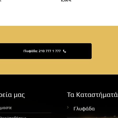
€
2,00
€
Γλυφάδα: 210 777 1 777
ρεία μας
Τα Καταστήματά
ίμαστε
Γλυφάδα