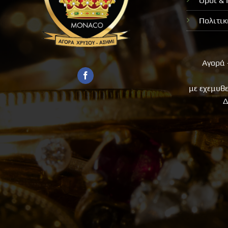
Όροι &
Πολιτι
Αγορά 
με εχεμυθ
Δ