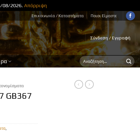
8/08/2026.
Απόρριψη
Επικοινωνία / Καταστήματα
Ποιοι Είμαστε
Σύνδεση / Εγγραφή
Αναζήτηση
ορα
για:
τονομίσματα
7 GB367
ατα
,