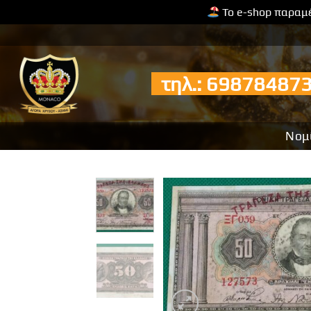
Το e-shop παραμέ
Μετάβαση
στο
περιεχόμενο
τηλ.: 6987848
Νομ