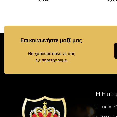
2,00
€
2,00
Επικοινωνήστε μαζί μας
Θα χαρούμε πολύ να σας
εξυπηρετήσουμε.
Η Εται
Ποιοι ε