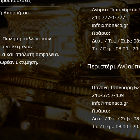
 Προϋποθέσεις
Ανδρέα Παπανδρέου 
κή Απορρήτου
210 777-1-777
info@monaco.gr
Ωράριο:
- Πώληση συλλεκτικών
Δευτ. / Τετ. / Σαβ.: 08
αντικειμένων
Τρ. / Πεμ.: 08:00 - 20
εια και απόλυτη ασφάλεια.
ωρέαν Εκτίμηση.
Περιστέρι Ανθούπ
Παναγή Τσαλδάρη 62
210-5757-439
info@monaco.gr
Ωράριο:
Δευτ. / Τετ. / Σαβ.: 08
Τρ. / Πεμ.: 08:00 - 20