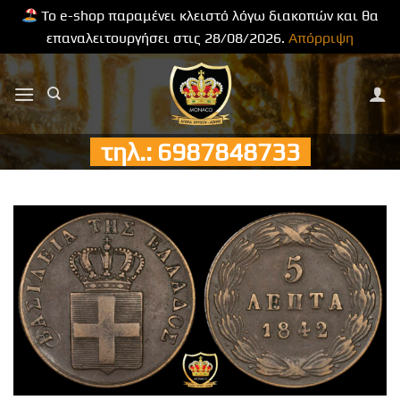
Το e-shop παραμένει κλειστό λόγω διακοπών και θα
επαναλειτουργήσει στις 28/08/2026.
Απόρριψη
Μετάβαση
στο
περιεχόμενο
τηλ.: 6987848733