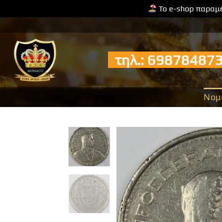
Το e-shop παραμέ
Μετάβαση
στο
περιεχόμενο
τηλ.: 6987848
Νομ