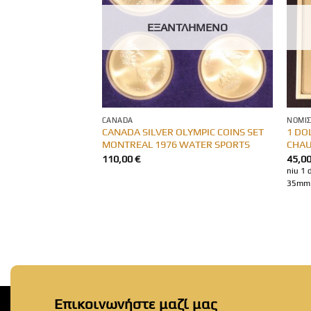
ΛΗΜΈΝΟ
ΕΞΑΝΤΛΗΜΈΝΟ
Α
CANADA
ΝΟΜΊ
CANADA SILVER OLYMPIC COINS SET
1 DO
eece NGC AU58
MONTREAL 1976 WATER SPORTS
CHA
110,00
€
45,0
 με λούστρο και
niu 1 
με σε ακυκλοφόρητα
35mm 
Επικοινωνήστε μαζί μας