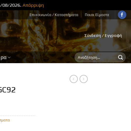
8/08/2026.
Απόρριψη
Επικοινωνία / Καταστήματα
Ποιοι Είμαστε
Σύνδεση / Εγγραφή
Αναζήτηση
ορα
για:
GC92
σματα