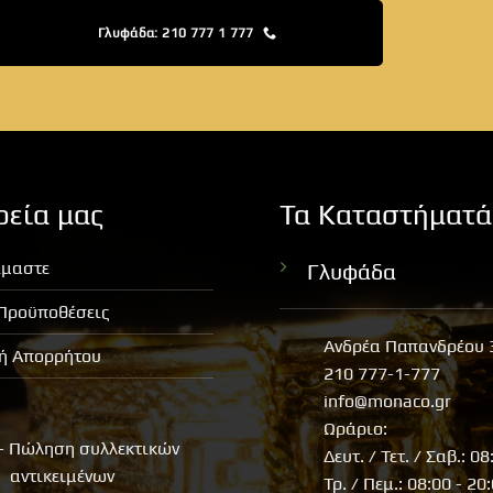
Γλυφάδα: 210 777 1 777
ρεία μας
Τα Καταστήματά
ίμαστε
Γλυφάδα
 Προϋποθέσεις
Ανδρέα Παπανδρέου 
κή Απορρήτου
210 777-1-777
info@monaco.gr
Ωράριο:
- Πώληση συλλεκτικών
Δευτ. / Τετ. / Σαβ.: 08
αντικειμένων
Τρ. / Πεμ.: 08:00 - 20