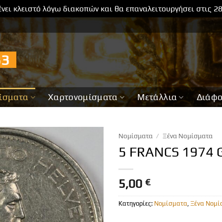
νει κλειστό λόγω διακοπών και θα επαναλειτουργήσει στις 2
733
ίσματα
Χαρτονομίσματα
Μετάλλια
Διάφ
Νομίσματα
/
Ξένα Νομίσματα
5 FRANCS 1974 
5,00
€
Κατηγορίες:
Νομίσματα
,
Ξένα Νομί