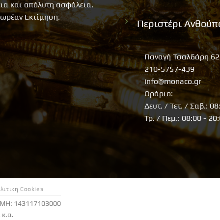
εια και απόλυτη ασφάλεια.
ωρέαν Εκτίμηση.
Περιστέρι Ανθούπ
Παναγή Τσαλδάρη 62
210-5757-439
info@monaco.gr
Ωράριο:
Δευτ. / Τετ. / Σαβ.: 08
Τρ. / Πεμ.: 08:00 - 20
λιτικη Cookies
ΕΜΗ: 143117103000
κ.α.