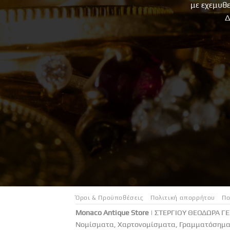
με εχεμυθ
Δ
Όροι & Προϋποθέσεις
Πολιτική απορρήτου
Πο
Monaco Antique Store
| ΣΤΕΡΓΙΟΥ ΘΕΟΔΩΡΑ Γ
Νομίσματα, Χαρτονομίσματα, Γραμματόσημα 