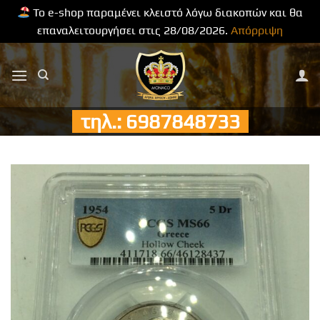
Το e-shop παραμένει κλειστό λόγω διακοπών και θα
επαναλειτουργήσει στις 28/08/2026.
Απόρριψη
Μετάβαση
στο
περιεχόμενο
τηλ.: 6987848733