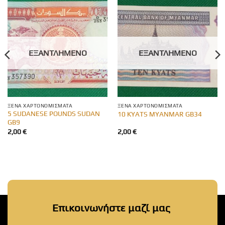
ΕΞΑΝΤΛΗΜΈΝΟ
ΕΞΑΝΤΛΗΜΈΝΟ
ΞΈΝΑ ΧΑΡΤΟΝΟΜΊΣΜΑΤΑ
ΞΈΝΑ ΧΑΡΤΟΝΟΜΊΣΜΑΤΑ
5 SUDANESE POUNDS SUDAN
10 KYATS MYANMAR GB34
GB9
2,00
€
2,00
€
Επικοινωνήστε μαζί μας