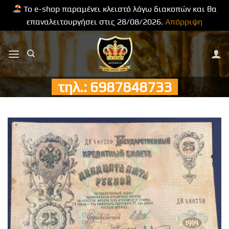
Το e-shop παραμένει κλειστό λόγω διακοπών και θα
επαναλειτουργήσει στις 28/08/2026.
Απόρριψη
Μετάβαση
στο
περιεχόμενο
τηλ.: 6987848733