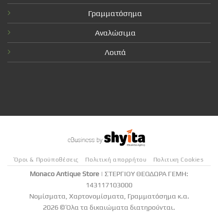
Γραμματόσημα
Αναλώσιμα
Λοιπά
Όροι & Προϋποθέσεις
Πολιτική απορρήτου
Πολιτικη Cookies
Monaco Antique Store
| ΣΤΕΡΓΙΟΥ ΘΕΟΔΩΡΑ ΓΕΜΗ:
143117103000
Νομίσματα, Χαρτονομίσματα, Γραμματόσημα κ.α.
2026 © Όλα τα δικαιώματα διατηρούνται.