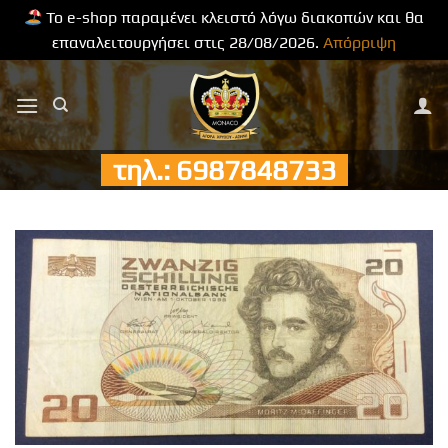
Το e-shop παραμένει κλειστό λόγω διακοπών και θα
επαναλειτουργήσει στις 28/08/2026.
Απόρριψη
Μετάβαση
στο
περιεχόμενο
τηλ.: 6987848733