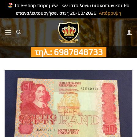
Το e-shop παραμένει κλειστό λόγω διακοπών και θα
επαναλειτουργήσει στις 28/08/2026.
Απόρριψη
Μετάβαση
στο
περιεχόμενο
τηλ.: 6987848733