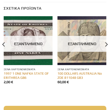
ΣΧΕΤΙΚΆ ΠΡΟΪΌΝΤΑ
ΕΞΑΝΤΛΗΜΈΝΟ
ΕΞΑΝΤΛΗΜΈΝΟ
ΞΈΝΑ ΧΑΡΤΟΝΟΜΊΣΜΑΤΑ
ΞΈΝΑ ΧΑΡΤΟΝΟΜΊΣΜΑΤΑ
1997 1 ONE NAFKA STATE OF
100 DOLLARS AUSTRALIA No
ERITHREA GB6
ZDE 811048 GB3
2,00
€
60,00
€