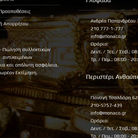
 Προϋποθέσεις
Ανδρέα Παπανδρέου 
κή Απορρήτου
210 777-1-777
info@monaco.gr
Ωράριο:
- Πώληση συλλεκτικών
Δευτ. / Τετ. / Σαβ.: 08
αντικειμένων
Τρ. / Πεμ.: 08:00 - 20
εια και απόλυτη ασφάλεια.
ωρέαν Εκτίμηση.
Περιστέρι Ανθούπ
Παναγή Τσαλδάρη 62
210-5757-439
info@monaco.gr
Ωράριο:
Δευτ. / Τετ. / Σαβ.: 08
Τρ. / Πεμ.: 08:00 - 20