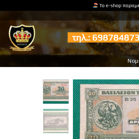
Το e-shop παραμέ
Μετάβαση
στο
περιεχόμενο
τηλ.: 6987848
Νομ