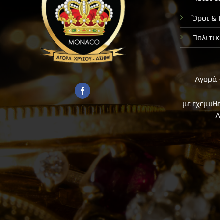
Όροι &
Πολιτι
Αγορά 
με εχεμυθ
Δ