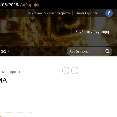
8/08/2026.
Απόρριψη
Επικοινωνία / Καταστήματα
Ποιοι Είμαστε
Σύνδεση / Εγγραφή
Αναζήτηση
ορα
για:
τονομίσματα
MA
ατα
,