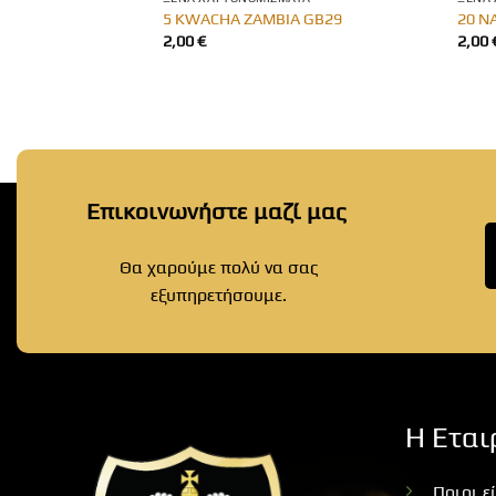
IA GB22
5 KWACHA ZAMBIA GB29
20 N
2,00
€
2,00
Επικοινωνήστε μαζί μας
Θα χαρούμε πολύ να σας
εξυπηρετήσουμε.
Η Εται
Ποιοι ε