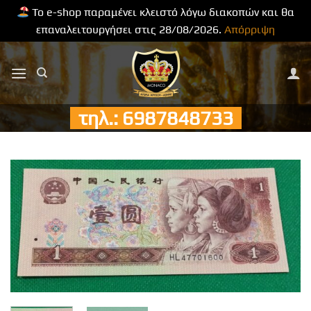
Το e-shop παραμένει κλειστό λόγω διακοπών και θα
επαναλειτουργήσει στις 28/08/2026.
Απόρριψη
Μετάβαση
στο
περιεχόμενο
τηλ.: 6987848733