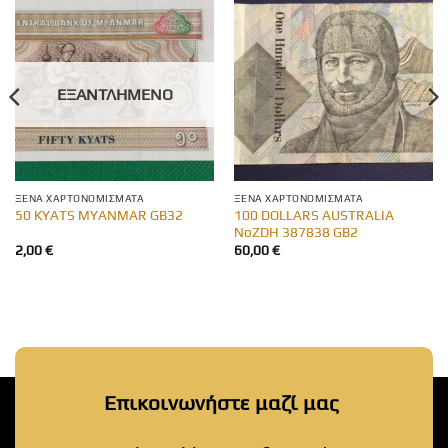
ΕΞΑΝΤΛΗΜΈΝΟ
ΞΈΝΑ ΧΑΡΤΟΝΟΜΊΣΜΑΤΑ
ΞΈΝΑ ΧΑΡΤΟΝΟΜΊΣΜΑΤΑ
100 DOLLARS AUSTRALIA
50 KYATS MYANMAR GB32
NoZDH 387838 GB2
2,00
€
60,00
€
Επικοινωνήστε μαζί μας