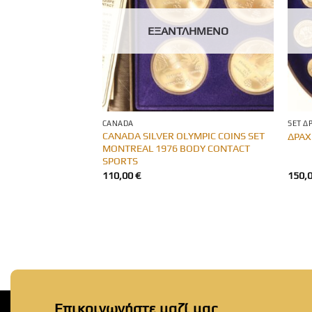
ΛΗΜΈΝΟ
ΕΞΑΝΤΛΗΜΈΝΟ
CANADA
SET Δ
CANADA SILVER OLYMPIC COINS SET
Austria Silver UNC
ΔΡΑΧ
MONTREAL 1976 BODY CONTACT
SPORTS
110,00
€
150,
Επικοινωνήστε μαζί μας