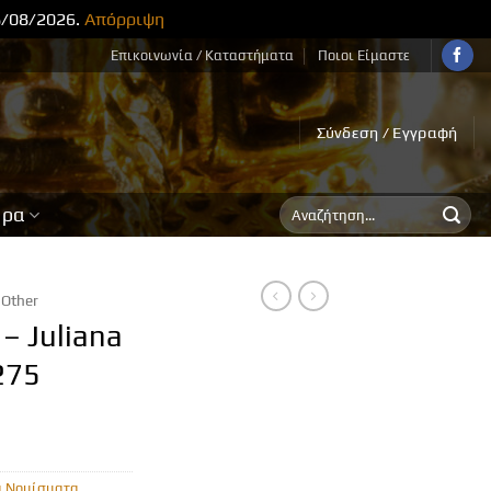
8/08/2026.
Απόρριψη
Επικοινωνία / Καταστήματα
Ποιοι Είμαστε
Σύνδεση / Εγγραφή
Αναζήτηση
ορα
για:
Other
– Juliana
275
α Νομίσματα