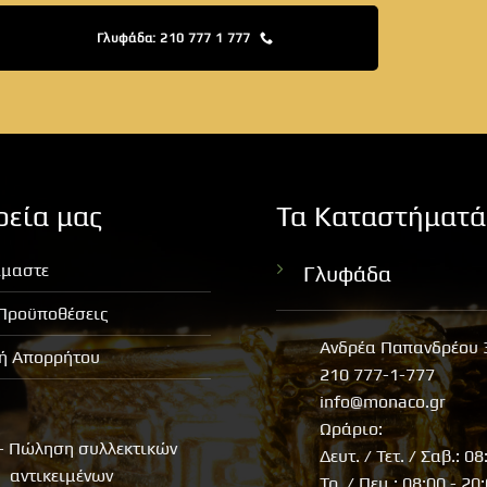
Γλυφάδα: 210 777 1 777
ρεία μας
Τα Καταστήματά
ίμαστε
Γλυφάδα
 Προϋποθέσεις
Ανδρέα Παπανδρέου 
κή Απορρήτου
210 777-1-777
info@monaco.gr
Ωράριο:
- Πώληση συλλεκτικών
Δευτ. / Τετ. / Σαβ.: 08
αντικειμένων
Τρ. / Πεμ.: 08:00 - 20