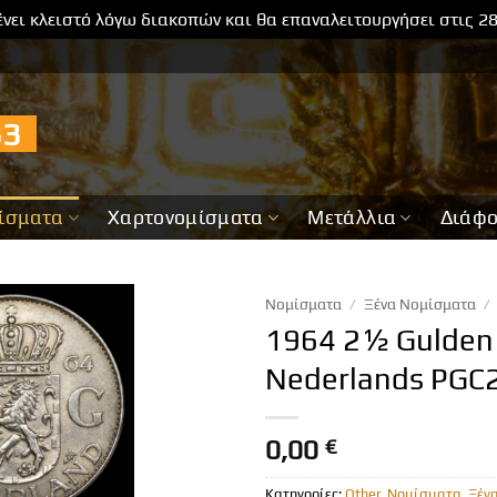
νει κλειστό λόγω διακοπών και θα επαναλειτουργήσει στις 2
733
ίσματα
Χαρτονομίσματα
Μετάλλια
Διάφ
Νομίσματα
/
Ξένα Νομίσματα
/
1964 2½ Gulden 
Nederlands PGC
0,00
€
Κατηγορίες:
Other
,
Νομίσματα
,
Ξέν