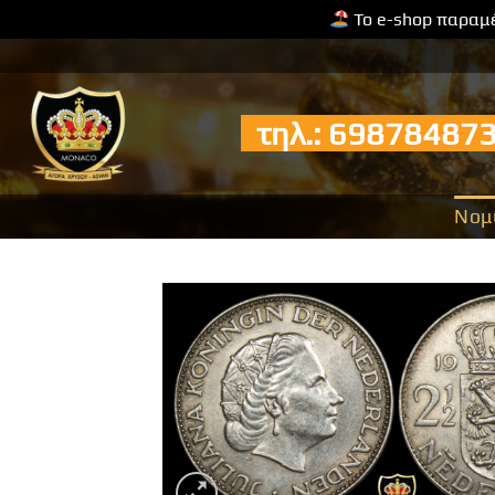
Το e-shop παραμέ
Μετάβαση
στο
περιεχόμενο
τηλ.: 6987848
Νομ