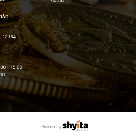
Λοιπά
ολη
, 12134
:00 - 15:00
:00