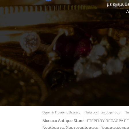
με εχεμυθ
Δ
Όροι & Προϋποθέσεις
Πολιτική απορρήτου
Πο
Monaco Antique Store
| ΣΤΕΡΓΙΟΥ ΘΕΟΔΩΡΑ Γ
Νομίσματα, Χαρτονομίσματα, Γραμματόσημα 