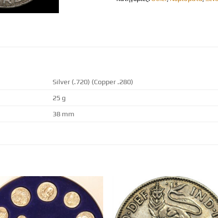
Silver (.720) (Copper .280)
25 g
38 mm