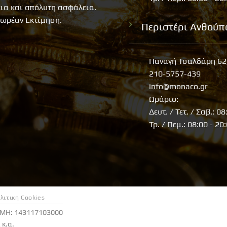
εια και απόλυτη ασφάλεια.
ωρέαν Εκτίμηση.
Περιστέρι Ανθούπ
Παναγή Τσαλδάρη 62
210-5757-439
info@monaco.gr
Ωράριο:
Δευτ. / Τετ. / Σαβ.: 08
Τρ. / Πεμ.: 08:00 - 20
λιτικη Cookies
ΕΜΗ: 143117103000
κ.α.