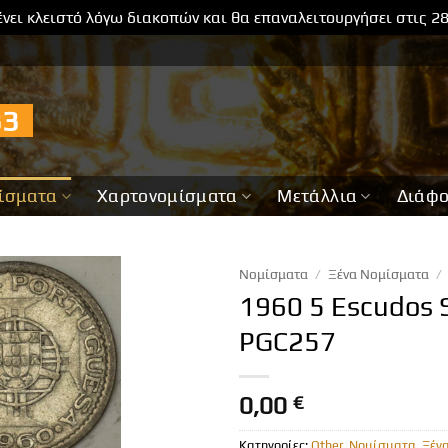
νει κλειστό λόγω διακοπών και θα επαναλειτουργήσει στις 2
733
ίσματα
Χαρτονομίσματα
Μετάλλια
Διάφ
Νομίσματα
/
Ξένα Νομίσματα
/
1960 5 Escudos S
PGC257
0,00
€
Κατηγορίες:
Other
,
Νομίσματα
,
Ξέν