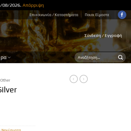
8/08/2026.
Απόρριψη
Επικοινωνία / Καταστήματα
Ποιοι Είμαστε
Σύνδεση / Εγγραφή
Αναζήτηση
ορα
για:
Other
ilver
α Νομίσματα