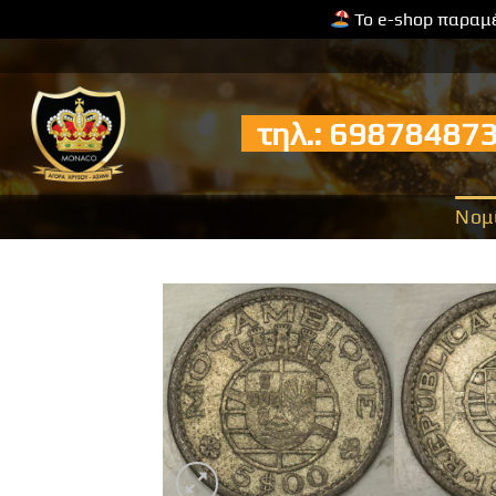
Το e-shop παραμέ
Μετάβαση
στο
περιεχόμενο
τηλ.: 6987848
Νομ