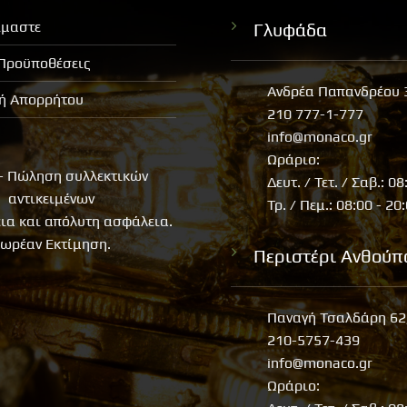
ίμαστε
Γλυφάδα
 Προϋποθέσεις
Ανδρέα Παπανδρέου 
κή Απορρήτου
210 777-1-777
info@monaco.gr
Ωράριο:
- Πώληση συλλεκτικών
Δευτ. / Τετ. / Σαβ.: 08
αντικειμένων
Τρ. / Πεμ.: 08:00 - 20
εια και απόλυτη ασφάλεια.
ωρέαν Εκτίμηση.
Περιστέρι Ανθούπ
Παναγή Τσαλδάρη 62
210-5757-439
info@monaco.gr
Ωράριο: