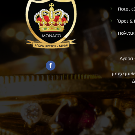
Ποιοι ε
Όροι &
Πολιτι
Αγορά 
με εχεμυθ
Δ