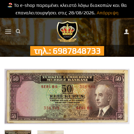
Το e-shop παραμένει κλειστό λόγω διακοπών και θα
επαναλειτουργήσει στις 28/08/2026.
Απόρριψη
Μετάβαση
στο
περιεχόμενο
τηλ.: 6987848733