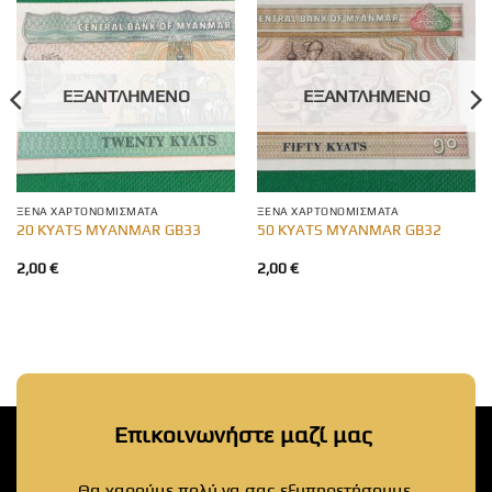
ΕΞΑΝΤΛΗΜΈΝΟ
ΕΞΑΝΤΛΗΜΈΝΟ
ΞΈΝΑ ΧΑΡΤΟΝΟΜΊΣΜΑΤΑ
ΞΈΝΑ ΧΑΡΤΟΝΟΜΊΣΜΑΤΑ
20 KYATS MYANMAR GB33
50 KYATS MYANMAR GB32
2,00
€
2,00
€
Επικοινωνήστε μαζί μας
Θα χαρούμε πολύ να σας εξυπηρετήσουμε.