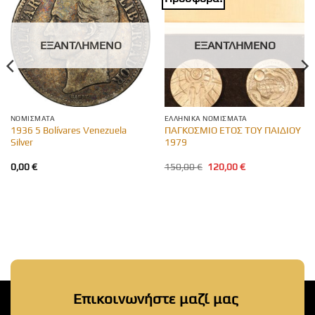
ΕΞΑΝΤΛΗΜΈΝΟ
ΕΞΑΝΤΛΗΜΈΝΟ
ΝΟΜΊΣΜΑΤΑ
ΕΛΛΗΝΙΚΆ ΝΟΜΊΣΜΑΤΑ
1936 5 Bolívares Venezuela
ΠΑΓΚΟΣΜΙΟ ΕΤΟΣ ΤΟΥ ΠΑΙΔΙΟΥ
Silver
1979
Original
Η
0,00
€
150,00
€
120,00
€
price
τρέχουσα
was:
τιμή
150,00 €.
είναι:
120,00 €.
Επικοινωνήστε μαζί μας