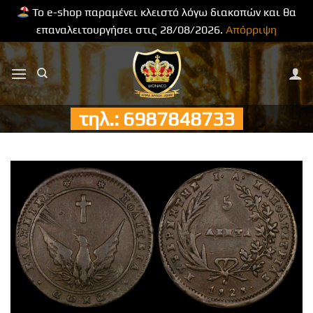
Το e-shop παραμένει κλειστό λόγω διακοπών και θα
επαναλειτουργήσει στις 28/08/2026.
Απόρριψη
Μετάβαση
στο
περιεχόμενο
τηλ.: 6987848733