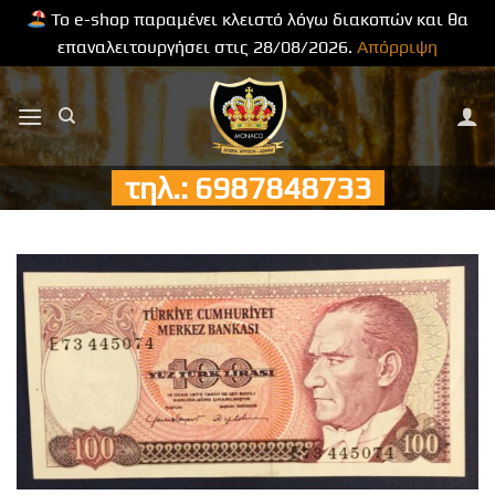
Το e-shop παραμένει κλειστό λόγω διακοπών και θα
επαναλειτουργήσει στις 28/08/2026.
Απόρριψη
Μετάβαση
στο
περιεχόμενο
τηλ.: 6987848733