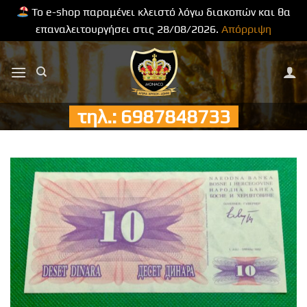
Το e-shop παραμένει κλειστό λόγω διακοπών και θα
επαναλειτουργήσει στις 28/08/2026.
Απόρριψη
Μετάβαση
στο
περιεχόμενο
τηλ.: 6987848733