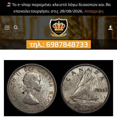
Το e-shop παραμένει κλειστό λόγω διακοπών και θα
επαναλειτουργήσει στις 28/08/2026.
Απόρριψη
Μετάβαση
στο
περιεχόμενο
τηλ.: 6987848733