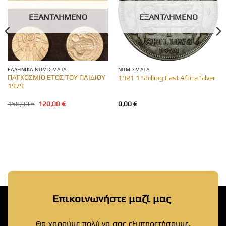
ΕΞΑΝΤΛΗΜΈΝΟ
ΕΞΑΝΤΛΗΜΈΝΟ
ΕΛΛΗΝΙΚΆ ΝΟΜΊΣΜΑΤΑ
ΝΟΜΊΣΜΑΤΑ
ΠΑΓΚΟΣΜΙΟ ΕΤΟΣ ΤΟΥ ΠΑΙΔΙΟΥ
1921 1 Shilling East Africa Silver
1979
Original
Η
150,00
€
120,00
€
0,00
€
price
τρέχουσα
was:
τιμή
150,00 €.
είναι:
120,00 €.
Επικοινωνήστε μαζί μας
Θα χαρούμε πολύ να σας εξυπηρετήσουμε.