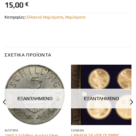
15,00
€
Κατηγορίες:
Ελληνικά Νομίσματα
,
Νομίσματα
ΣΧΕΤΙΚΆ ΠΡΟΪΌΝΤΑ
ΕΞΑΝΤΛΗΜΈΝΟ
ΕΞΑΝΤΛΗΜΈΝΟ
AUSTRIA
CANADA
CANADA SILVER OLYMPIC
1960 5 Schilling Austria Silver