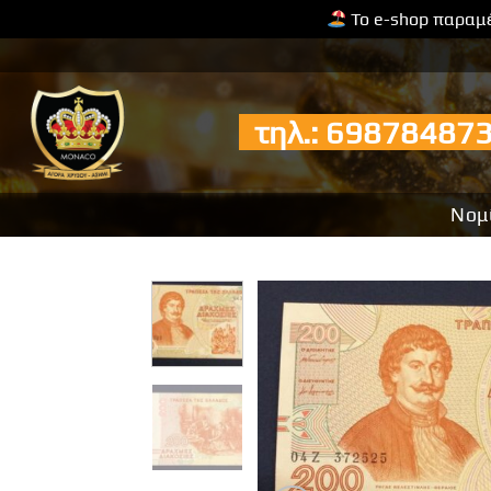
Το e-shop παραμέ
Μετάβαση
στο
περιεχόμενο
τηλ.: 6987848
Νομ