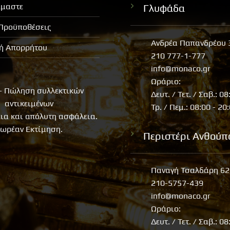
ίμαστε
Γλυφάδα
 Προϋποθέσεις
Ανδρέα Παπανδρέου 
κή Απορρήτου
210 777-1-777
info@monaco.gr
Ωράριο:
- Πώληση συλλεκτικών
Δευτ. / Τετ. / Σαβ.: 08
αντικειμένων
Τρ. / Πεμ.: 08:00 - 20
εια και απόλυτη ασφάλεια.
ωρέαν Εκτίμηση.
Περιστέρι Ανθούπ
Παναγή Τσαλδάρη 62
210-5757-439
info@monaco.gr
Ωράριο:
Δευτ. / Τετ. / Σαβ.: 08