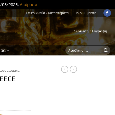
8/08/2026.
Απόρριψη
Επικοινωνία / Καταστήματα
Ποιοι Είμαστε
Σύνδεση / Εγγραφή
Αναζήτηση
ορα
για:
τονομίσματα
EECE
ατα
,