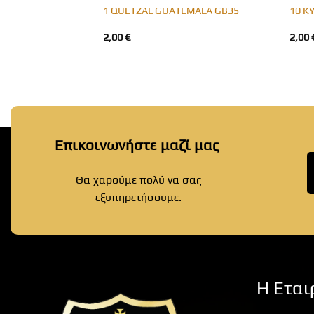
A GB20
1 QUETZAL GUATEMALA GB35
10 K
2,00
€
2,00
Επικοινωνήστε μαζί μας
Θα χαρούμε πολύ να σας
εξυπηρετήσουμε.
Η Εται