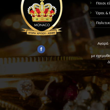
Ποιοι ε
Όροι &
Πολιτι
Αγορά 
με εχεμυθ
Δ