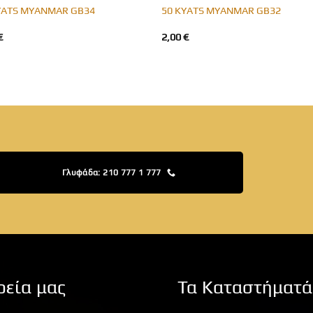
YATS MYANMAR GB34
50 KYATS MYANMAR GB32
€
2,00
€
Γλυφάδα: 210 777 1 777
ρεία μας
Τα Καταστήματά