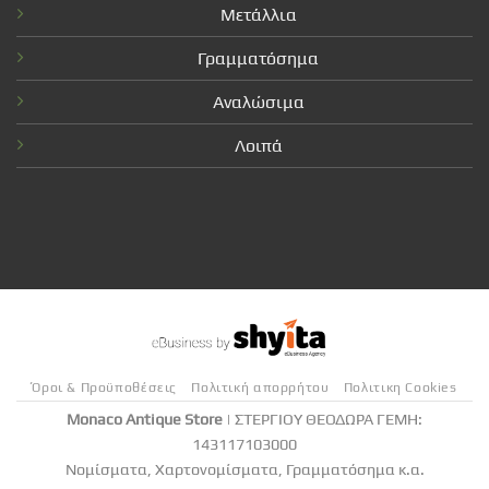
Μετάλλια
Γραμματόσημα
Αναλώσιμα
Λοιπά
Όροι & Προϋποθέσεις
Πολιτική απορρήτου
Πολιτικη Cookies
Monaco Antique Store
| ΣΤΕΡΓΙΟΥ ΘΕΟΔΩΡΑ ΓΕΜΗ:
143117103000
Νομίσματα, Χαρτονομίσματα, Γραμματόσημα κ.α.